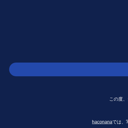
この度、当
haconana
では、