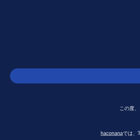
この度、当
haconana
では、