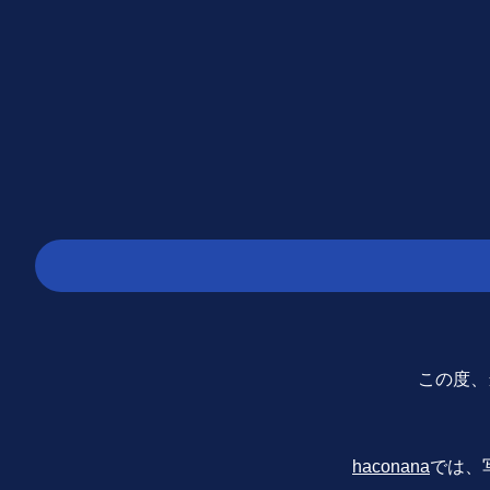
この度、当
haconana
では、