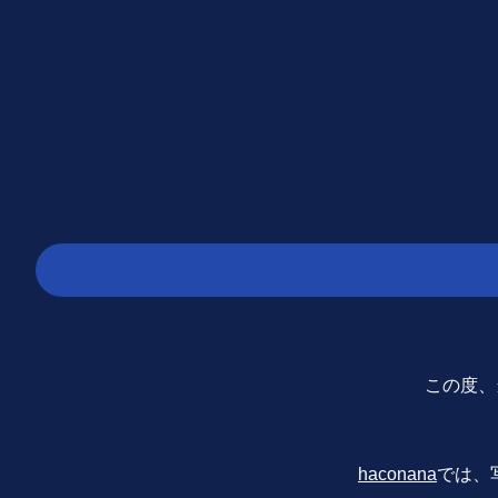
この度、当
haconana
では、